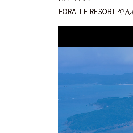
FORALLE RESORT
動
画
プ
レ
ー
ヤ
ー